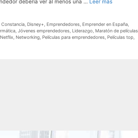
endedor debería ver al menos una …
Leer más
,
Constancia
,
Disney+
,
Emprendedores
,
Emprender en España
,
ormática
,
Jóvenes emprendedores
,
Liderazgo
,
Maratón de películas
Netflix
,
Networking
,
Películas para emprendedores
,
Películas top
,