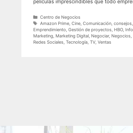
películas imprescindibles que todo empr
Categorías
Centro de Negocios
Etiquetas
Amazon Prime
,
Cine
,
Comunicación
,
consejos
Emprendimiento
,
Gestión de proyectos
,
HBO
,
Inf
Marketing
,
Marketing Digital
,
Negociar
,
Negocios
,
Redes Sociales
,
Tecnología
,
TV
,
Ventas