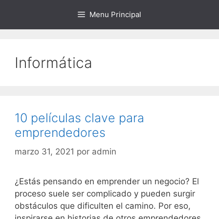
Saltar
Menu Principal
al
contenido
Informática
10 películas clave para
emprendedores
marzo 31, 2021
por
admin
¿Estás pensando en emprender un negocio? El
proceso suele ser complicado y pueden surgir
obstáculos que dificulten el camino. Por eso,
inspirarse en historias de otros emprendedores